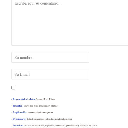
- Responsable de datos:
Manuel Ruiz Piñón
- Finalidad:
envío por mail de noticias y ofertas
- Legitimación:
tu consentimiento expreso
- Destinatario:
lista de suscriptores alojada en endogalicia.com
- Derechos:
acceso, rectificación, supresión, anonimato, portabilidad y olvido de tus datos