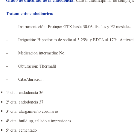
Grado de dificultad de la endodoncia:
Caso multidisciplinar de compleji
Tratamiento endodóncico:
– Instrumentación: Protaper-GTX hasta 30.06 distales y F2 mesiales.
– Irrigación: Hipoclorito de sodio al 5.25% y EDTA al 17%. Activació
– Medicación intermedia: No.
– Obturación: Thermafil
– Citas/duración:
1ª cita: endodoncia 36
2ª cita: endodoncia 37
3ª cita: alargamiento coronario
4ª cita: build up, tallado e impresiones
5ª cita: cementado