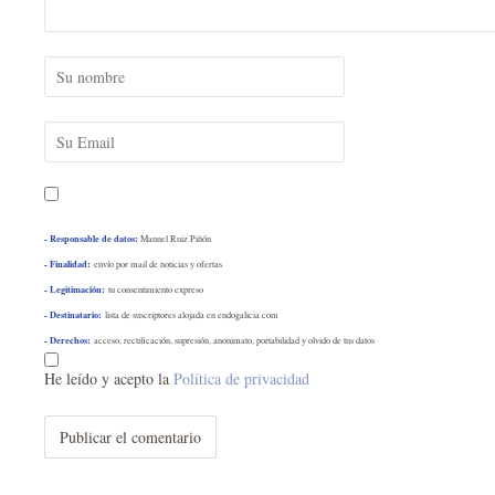
- Responsable de datos:
Manuel Ruiz Piñón
- Finalidad:
envío por mail de noticias y ofertas
- Legitimación:
tu consentimiento expreso
- Destinatario:
lista de suscriptores alojada en endogalicia.com
- Derechos:
acceso, rectificación, supresión, anonimato, portabilidad y olvido de tus datos
He leído y acepto la
Política de privacidad