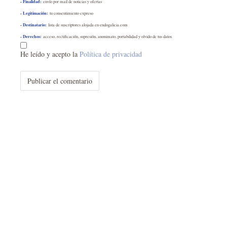
- Finalidad:
envío por mail de noticias y ofertas
- Legitimación:
tu consentimiento expreso
- Destinatario:
lista de suscriptores alojada en endogalicia.com
- Derechos:
acceso, rectificación, supresión, anonimato, portabilidad y olvido de tus datos
He leído y acepto la
Política de privacidad