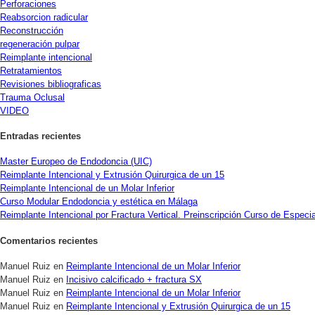
Perforaciones
Reabsorcion radicular
Reconstrucción
regeneración pulpar
Reimplante intencional
Retratamientos
Revisiones bibliograficas
Trauma Oclusal
VIDEO
Entradas recientes
Master Europeo de Endodoncia (UIC)
Reimplante Intencional y Extrusión Quirurgica de un 15
Reimplante Intencional de un Molar Inferior
Curso Modular Endodoncia y estética en Málaga
Reimplante Intencional por Fractura Vertical. Preinscripción Curso de Espe
Comentarios recientes
Manuel Ruiz
en
Reimplante Intencional de un Molar Inferior
Manuel Ruiz
en
Incisivo calcificado + fractura SX
Manuel Ruiz
en
Reimplante Intencional de un Molar Inferior
Manuel Ruiz
en
Reimplante Intencional y Extrusión Quirurgica de un 15