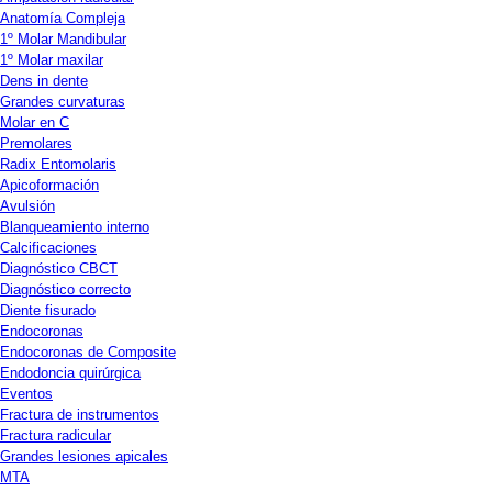
Anatomía Compleja
1º Molar Mandibular
1º Molar maxilar
Dens in dente
Grandes curvaturas
Molar en C
Premolares
Radix Entomolaris
Apicoformación
Avulsión
Blanqueamiento interno
Calcificaciones
Diagnóstico CBCT
Diagnóstico correcto
Diente fisurado
Endocoronas
Endocoronas de Composite
Endodoncia quirúrgica
Eventos
Fractura de instrumentos
Fractura radicular
Grandes lesiones apicales
MTA