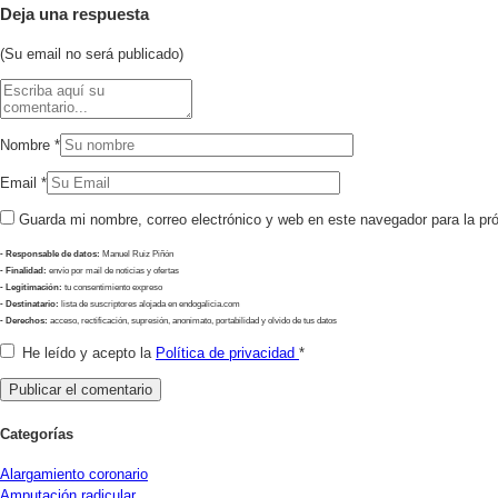
Deja una respuesta
(Su email no será publicado)
Nombre
*
Email
*
Guarda mi nombre, correo electrónico y web en este navegador para la p
- Responsable de datos:
Manuel Ruiz Piñón
- Finalidad:
envío por mail de noticias y ofertas
- Legitimación:
tu consentimiento expreso
- Destinatario:
lista de suscriptores alojada en endogalicia.com
- Derechos:
acceso, rectificación, supresión, anonimato, portabilidad y olvido de tus datos
He leído y acepto la
Política de privacidad
*
Categorías
Alargamiento coronario
Amputación radicular