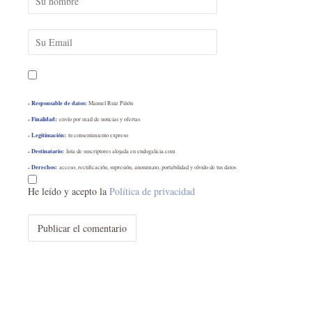
- Responsable de datos:
Manuel Ruiz Piñón
- Finalidad:
envío por mail de noticias y ofertas
- Legitimación:
tu consentimiento expreso
- Destinatario:
lista de suscriptores alojada en endogalicia.com
- Derechos:
acceso, rectificación, supresión, anonimato, portabilidad y olvido de tus datos
He leído y acepto la
Política de privacidad