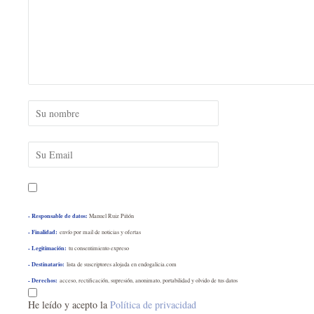
- Responsable de datos:
Manuel Ruiz Piñón
- Finalidad:
envío por mail de noticias y ofertas
- Legitimación:
tu consentimiento expreso
- Destinatario:
lista de suscriptores alojada en endogalicia.com
- Derechos:
acceso, rectificación, supresión, anonimato, portabilidad y olvido de tus datos
He leído y acepto la
Política de privacidad